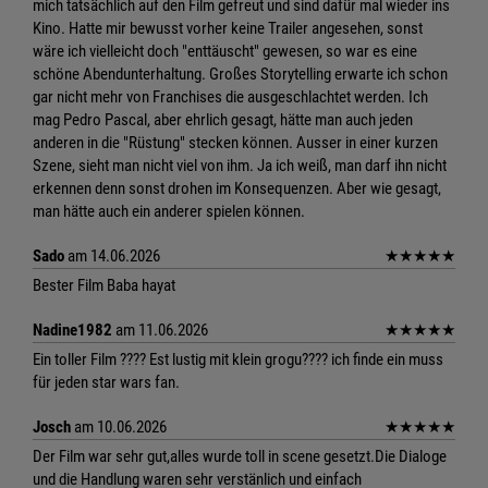
mich tatsächlich auf den Film gefreut und sind dafür mal wieder ins
Kino. Hatte mir bewusst vorher keine Trailer angesehen, sonst
wäre ich vielleicht doch "enttäuscht" gewesen, so war es eine
schöne Abendunterhaltung. Großes Storytelling erwarte ich schon
gar nicht mehr von Franchises die ausgeschlachtet werden. Ich
mag Pedro Pascal, aber ehrlich gesagt, hätte man auch jeden
anderen in die "Rüstung" stecken können. Ausser in einer kurzen
Szene, sieht man nicht viel von ihm. Ja ich weiß, man darf ihn nicht
erkennen denn sonst drohen im Konsequenzen. Aber wie gesagt,
man hätte auch ein anderer spielen können.
Sado
am 14.06.2026
★
★
★
★
★
Bester Film Baba hayat
Nadine1982
am 11.06.2026
★
★
★
★
★
Ein toller Film ???? Est lustig mit klein grogu???? ich finde ein muss
für jeden star wars fan.
Josch
am 10.06.2026
★
★
★
★
★
Der Film war sehr gut,alles wurde toll in scene gesetzt.Die Dialoge
und die Handlung waren sehr verstänlich und einfach