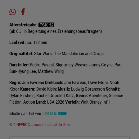
Altersfreigabe:
(ab 6 J. in Begleitung eines Erziehungsbeauftragten)
Laufzeit:
ca. 132 min.
Originaltitel:
Star Wars: The Mandalorian and Grogu
Darsteller:
Pedro Pascal, Sigourney Weaver, Jonny Coyne, Paul
Sun-Hyung Lee, Matthew Willig
Regie:
Jon Favreau
Drehbuch:
Jon Favreau, Dave Filoni, Noah
Kloor
Kamera:
David Klein;
Musik:
Ludwig Göransson
Schnitt:
Dylan Firshein, Rachel Goodlett Katz;
Genre:
Abenteuer, Science
Fiction, Action
Land:
USA 2026
Verleih:
Walt Disney Int´l
Inhalte zum Teil von
© CINEPROG ...macht Lust auf Ihr Kino!