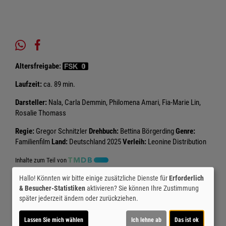
Altersfreigabe:
Laufzeit:
ca. 89 min.
Darsteller:
Nala, Carla Demmin, Philomena Amari, Fia-Marie Lin,
Rosalie Thomass
Regie:
Gregor Schnitzler
Drehbuch:
Bettina Börgerding
Genre:
Familienfilm
Land:
Deutschland 2025
Verleih:
Leonine Distribution
Inhalte zum Teil von
Hallo! Könnten wir bitte einige zusätzliche Dienste für
Erforderlich
© CINEPROG ...macht Lust auf Ihr Kino!
& Besucher-Statistiken
aktivieren? Sie können Ihre Zustimmung
später jederzeit ändern oder zurückziehen.
Möchten Sie von
Youtube (Trailer ansehen)
bereitgestellte
externe Inhalte laden?
Lassen Sie mich wählen
Ich lehne ab
Das ist ok