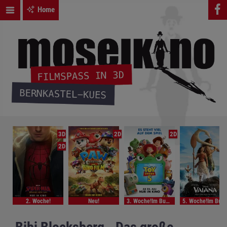
Home
3D
2D
2D
2D
2. Woche!
Neu!
3. Woche!Im Bundesstart
5. Woche!Im Bundesstart