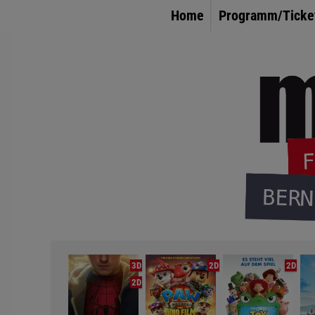
Home
Programm/Ticke
3D
2D
2D
2D