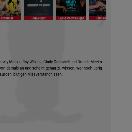
Filmkunst
Filmkunst
LadiesMovieNight
Filmkunst
Fi
horty Meeks, Ray Wilkins, Cindy Campbell und Brenda Meeks
 von damals an und scheint genau zu wissen, wer noch übrig
bsurden, blutigen Missverständnissen.