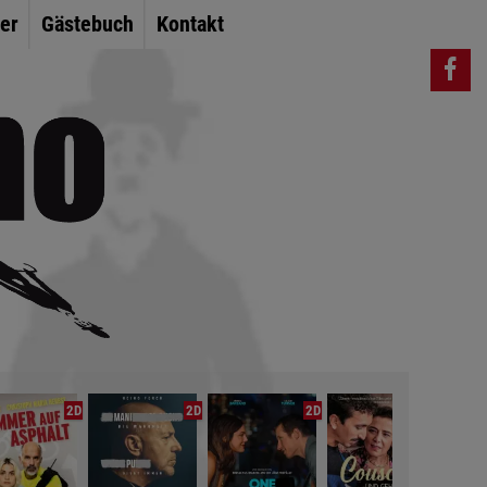
er
Gästebuch
Kontakt
2D
2D
2D
2D