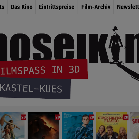
ts
Das Kino
Eintrittspreise
Film-Archiv
Newslett
2D
2D
2D
2D