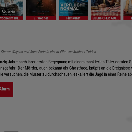
4. Woche!Im Bundesstart
3. Woche!
Filmkunst
EBERHOFER ABENDIm Bundesstart
 Shawn Wayans und Anna Faris in einem Film von Michael Tiddes
ig Jahre nach ihrer ersten Begegnung mit einem maskierten Täter geraten S
ensgefahr. Der Mörder, auch bekannt als Ghostface, knüpft an die Ereignisse
sie versuchen, die Muster zu durchschauen, eskaliert die Jagd in einer Reihe a
-Alarm