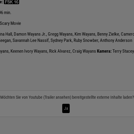
e:
96 min.
Scary Movie
 Hall, Damon Wayans Jr., Gregg Wayans, Kim Wayans, Benny Zielke, Cameron Sco
Keegan, Savannah Lee Nassif, Sydney Park, Ruby Snowber, Anthony Anderson
ans, Keenen Ivory Wayans, Rick Alvarez, Craig Wayans
Kamera:
Terry Stacey
Möchten Sie von
Youtube (Trailer ansehen)
bereitgestellte externe Inhalte laden?
Ja