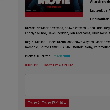
Altersfreigab
Laufzeit:
ca. 
Originaltitel:
Darsteller:
Marlon Wayans, Shawn Wayans, Anna Faris, Regina
Lochlyn Munro, Dave Sheridan, Jon Abrahams, Olivia Rose 
Regie:
Michael Tiddes
Drehbuch:
Shawn Wayans, Marlon Way
Komödie, Horror
Land:
USA 2026
Verleih:
Sony/Paramount
Inhalte zum Teil von
© CINEPROG ...macht Lust auf Ihr Kino!
Trailer 2 | Trailer-FSK: 16