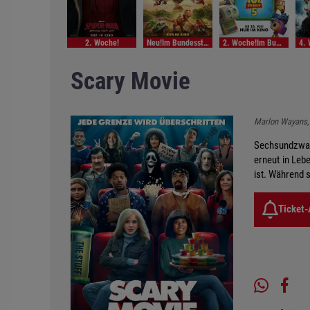
2. Woche!
Neu!Im Bundesstart
2. Woche!Im Bundesstart
Scary Movie
Marlon Wayans,
Sechsundzwanz
erneut in Leb
ist. Während 
Ticket