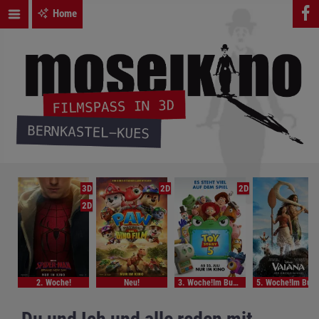
Home
3D
2D
2D
2D
2. Woche!
Neu!
3. Woche!Im Bundesstart
5. Woche!Im Bundesstart