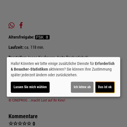
Altersfreigabe:
Laufzeit:
ca. 118 min.
Darsteller:
Jonas Kaufmann, Anita Rachvelishvili,
Hallo! Könnten wir bitte einige zusätzliche Dienste für
Erforderlich
Regie:
Jochen Rieder
Genre:
Konzert
Land:
Deutschland 2018
& Besucher-Statistiken
aktivieren? Sie können Ihre Zustimmung
Verleih:
Schülke Cinema Consult GmbH (für C Major
später jederzeit ändern oder zurückziehen.
Entertainment)
Lassen Sie mich wählen
Ich lehne ab
Das ist ok
Inhalte zum Teil von
© CINEPROG ...macht Lust auf Ihr Kino!
Kommentare
☆
☆
☆
☆
☆
0