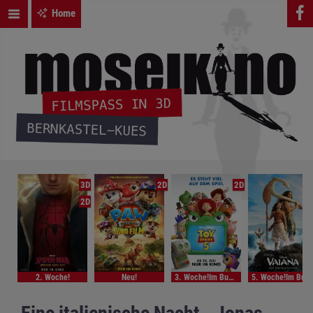
Home
3D
2D
2D
2D
2. Woche!
Neu!
3. Woche!Im Bundesstart
5. Woche!Im Bundesstart